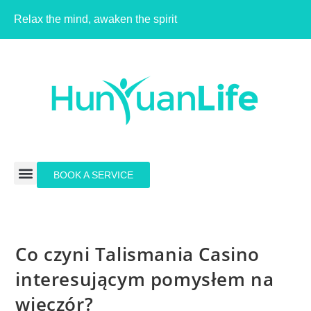
Relax the mind, awaken the spirit
BOOK A SERVICE
Co czyni Talismania Casino
interesującym pomysłem na
wieczór?